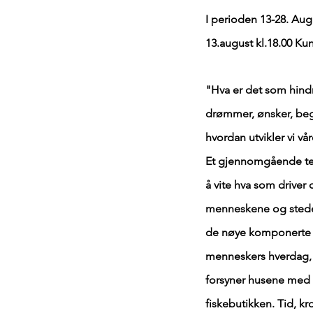
I perioden 13-28. Aug
13.august kl.18.00 Ku
"Hva er det som hindr
drømmer, ønsker, begj
hvordan utvikler vi vår
Et gjennomgående tema
å vite hva som driver
menneskene og stedene
de nøye komponerte fi
menneskers hverdag, 
forsyner husene med ku
fiskebutikken. Tid, kr