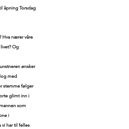
til åpning Torsdag
? Hva nærer våre
 livet? Og
Kunstneren ønsker
ialog med
er stemme følger
rte glimt inn i
r, mannen som
bne i
i har til felles