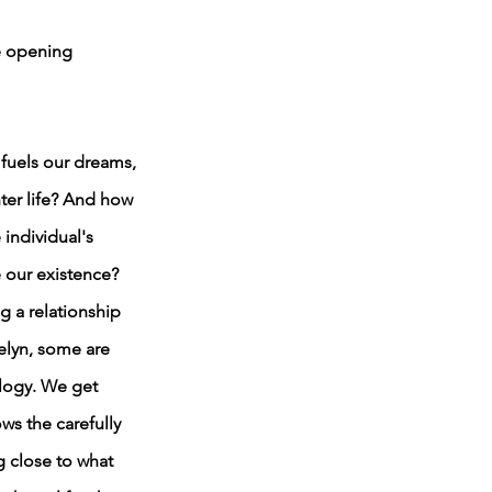
e opening
fuels our dreams,
ter life? And how
 individual's
e our existence?
g a relationship
velyn, some are
ilogy. We get
ows the carefully
g close to what