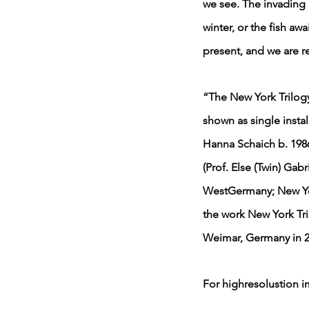
we see. The invading 
winter, or the fish aw
present, and we are 
“The New York Trilogy
shown as single insta
Hanna Schaich b. 1986
(Prof. Else (Twin) Gab
WestGermany; New York
the work New York Tri
Weimar, Germany in 201
For highresolustion 