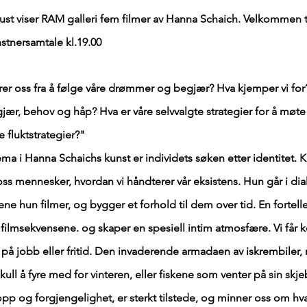
ust viser RAM galleri fem filmer av Hanna Schaich. Velkommen 
nstnersamtale kl.19.00
er oss fra å følge våre drømmer og begjær? Hva kjemper vi for
ær, behov og håp? Hva er våre selvvalgte strategier for å møte
e fluktstrategier?"
 i Hanna Schaichs kunst er individets søken etter identitet. 
 oss mennesker, hvordan vi håndterer vår eksistens. Hun går i d
 hun filmer, og bygger et forhold til dem over tid. En fortell
lmsekvensene. og skaper en spesiell intim atmosfære. Vi får ko
på jobb eller fritid. Den invaderende armadaen av iskrembile
ll å fyre med for vinteren, eller fiskene som venter på sin skje
opp og forgjengelighet, er sterkt tilstede, og minner oss om hva v