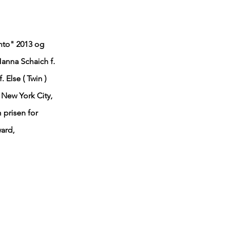
into" 2013 og
Hanna Schaich f.
 Else ( Twin )
; New York City,
 prisen for
ward,