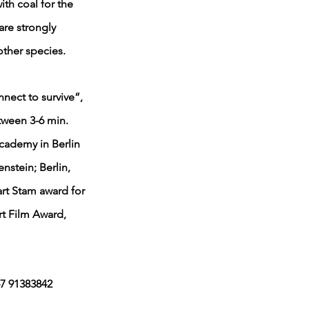
th coal for the
 are strongly
ther species.
nect to survive”,
tween 3-6 min.
cademy in Berlin
nstein; Berlin,
art Stam award for
rt Film Award,
47 91383842