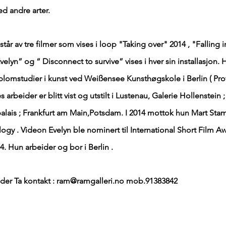
 andre arter.
tår av tre filmer som vises i loop "Taking over" 2014 , "Falling 
velyn” og “ Disconnect to survive” vises i hver sin installasjon. 
iplomstudier i kunst ved Weißensee Kunsthøgskole i Berlin ( Prof.
 arbeider er blitt vist og utstilt i Lustenau, Galerie Hollenstein 
rpalais ; Frankfurt am Main,Potsdam. I 2014 mottok hun Mart Stam
logy . Videon Evelyn ble nominert til International Short Film A
. Hun arbeider og bor i Berlin .
der Ta kontakt :
ram@ramgalleri.no
mob.91383842