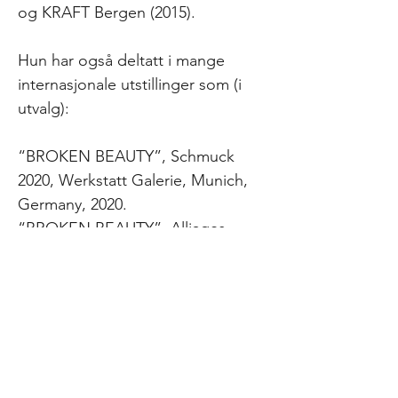
og KRAFT Bergen (2015).
Hun har også deltatt i mange
internasjonale utstillinger som (i
utvalg):
“BROKEN BEAUTY”, Schmuck
2020, Werkstatt Galerie, Munich,
Germany, 2020.
“BROKEN BEAUTY”, Alliages,
ESPACE APACE:ART, Lille, France,
2019.
“HEART FAILURE”, Alliages,
Lalabeyou gallery, Madrid, Spain,
2019.
“From the Coolest Corner Nordic
jewelry”, Munich, Germany, 2015.