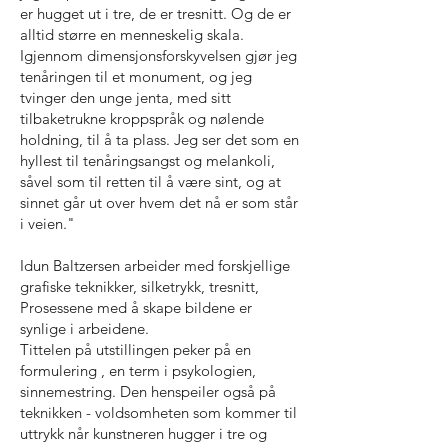
er hugget ut i tre, de er tresnitt. Og de er
alltid større en menneskelig skala.
Igjennom dimensjonsforskyvelsen gjør jeg
tenåringen til et monument, og jeg
tvinger den unge jenta, med sitt
tilbaketrukne kroppspråk og nølende
holdning, til å ta plass. Jeg ser det som en
hyllest til tenåringsangst og melankoli,
såvel som til retten til å være sint, og at
sinnet går ut over hvem det nå er som står
i veien."
Idun Baltzersen arbeider med forskjellige
grafiske teknikker, silketrykk, tresnitt,
Prosessene med å skape bildene er
synlige i arbeidene.
Tittelen på utstillingen peker på en
formulering , en term i psykologien,
sinnemestring. Den henspeiler også på
teknikken - voldsomheten som kommer til
uttrykk når kunstneren hugger i tre og