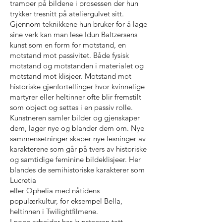
tramper på bildene i prosessen der hun
trykker tresnitt på ateliergulvet sitt.
Gjennom teknikkene hun bruker for å lage
sine verk kan man lese Idun Baltzersens
kunst som en form for motstand, en
motstand mot passivitet. Både fysisk
motstand og motstanden i materialet og
motstand mot klisjeer. Motstand mot
historiske gjenfortellinger hvor kvinnelige
martyrer eller heltinner ofte blir fremstilt
som object og settes i en passiv rolle.
Kunstneren samler bilder og gjenskaper
dem, lager nye og blander dem om. Nye
sammensetninger skaper nye lesninger av
karakterene som går på tvers av historiske
og samtidige feminine bildeklisjeer. Her
blandes de semihistoriske karakterer som
Lucretia
eller Ophelia med nåtidens
populærkultur, for eksempel Bella,
heltinnen i Twilightfilmene.
I noen arbeider har kunstneren tatt