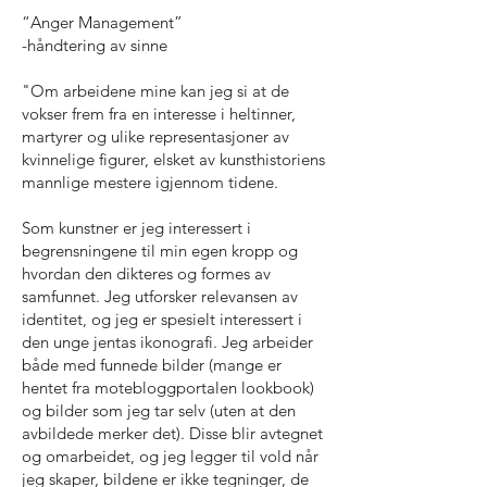
“Anger Management”
-håndtering av sinne
"Om arbeidene mine kan jeg si at de
vokser frem fra en interesse i heltinner,
martyrer og ulike representasjoner av
kvinnelige figurer, elsket av kunsthistoriens
mannlige mestere igjennom tidene.
Som kunstner er jeg interessert i
begrensningene til min egen kropp og
hvordan den dikteres og formes av
samfunnet. Jeg utforsker relevansen av
identitet, og jeg er spesielt interessert i
den unge jentas ikonografi. Jeg arbeider
både med funnede bilder (mange er
hentet fra motebloggportalen lookbook)
og bilder som jeg tar selv (uten at den
avbildede merker det). Disse blir avtegnet
og omarbeidet, og jeg legger til vold når
jeg skaper, bildene er ikke tegninger, de