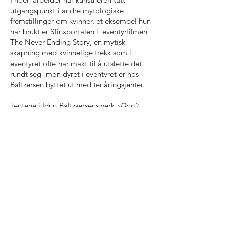
utgangspunkt i andre mytologiske
fremstillinger om kvinner, et eksempel hun
har brukt er Sfinxportalen i eventyrfilmen
The Never Ending Story, en mytisk
skapning med kvinnelige trekk som i
eventyret ofte har makt til å utslette det
rundt seg -men dyret i eventyret er hos
Baltzersen byttet ut med tenåringsjenter.
Jentene i Idun Baltzsersens verk
«Don´t
look now»
snur seg bort fra betrakteren.
De er herskere over sine egne narrativer,
de ser bort, som om de utfører et ritual
hvor betrakteren er ikke invitert til å
delta.
Å se vekk er også å unnvike, eller kanskje
er det et forsøk på å kontrollere en følelse,
et temperament og man kan her se det
som en form for sinnemestring.
Muligens representerer sinne her